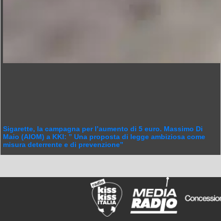
Sigarette, la campagna per l’aumento di 5 euro. Massimo Di
Maio (AIOM) a KKI: ” Una proposta di legge ambiziosa come
misura deterrente e di prevenzione”