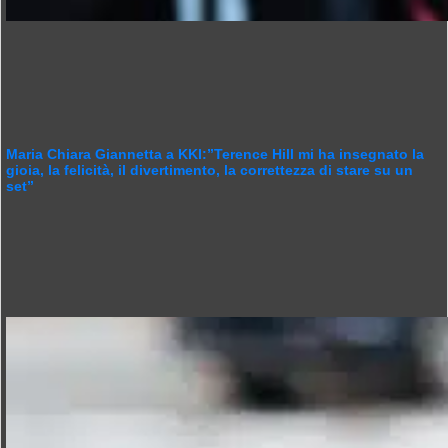
Maria Chiara Giannetta a KKI:”Terence Hill mi ha insegnato la
gioia, la felicità, il divertimento, la correttezza di stare su un
set”