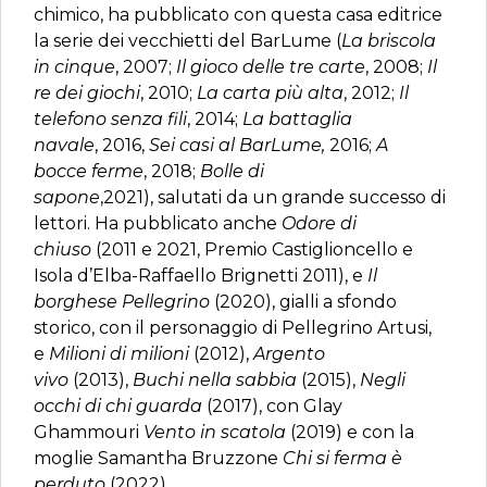
chimico, ha pubblicato con questa casa editrice
la serie dei vecchietti del BarLume (
La briscola
in cinque
, 2007;
Il gioco delle tre carte
, 2008;
Il
re dei giochi
, 2010;
La carta più alta
, 2012;
Il
telefono senza fili
, 2014;
La battaglia
navale
,
2016,
Sei casi al BarLume,
2016;
A
bocce
ferme
,
2018;
Bolle di
sapone
,2021), salutati da un grande successo di
lettori. Ha pubblicato anche
Odore di
chiuso
(2011 e 2021, Premio Castiglioncello e
Isola d’Elba-Raffaello Brignetti 2011), e
Il
borghese Pellegrino
(2020), gialli a sfondo
storico, con il personaggio di Pellegrino Artusi,
e
Milioni di milioni
(2012),
Argento
vivo
(2013),
Buchi nella sabbia
(2015),
Negli
occhi di chi guarda
(2017), con Glay
Ghammouri
Vento in scatola
(2019) e con la
moglie Samantha Bruzzone
Chi si ferma è
perduto
(2022).