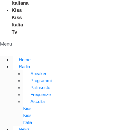
Italiana
Kiss
Kiss
Italia
Tv
Menu
Home
Radio
Speaker
Programmi
Palinsesto
Frequenze
Ascolta
Kiss
Kiss
Italia
News