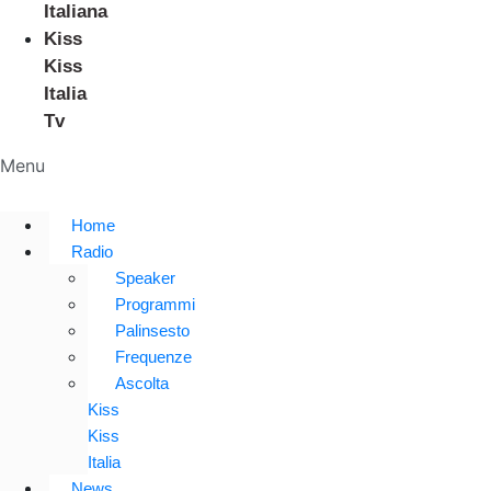
Italiana
Kiss
Kiss
Italia
Tv
Menu
Home
Radio
Speaker
Programmi
Palinsesto
Frequenze
Ascolta
Kiss
Kiss
Italia
News