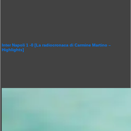
Inter Napoli 1 -0 [La radiocronaca di Carmine Martino –
Highlights]