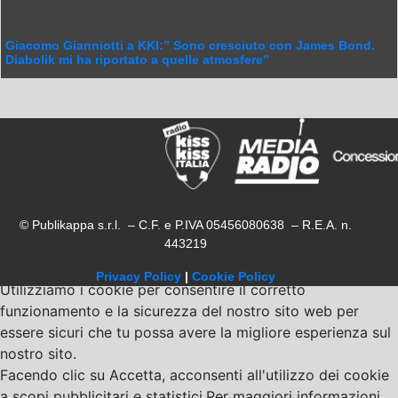
Giacomo Gianniotti a KKI:” Sono cresciuto con James Bond.
Diabolik mi ha riportato a quelle atmosfere”
© Publikappa s.r.l. – C.F. e P.IVA 05456080638 – R.E.A. n.
443219
Privacy Policy
|
Cookie Policy
Utilizziamo i cookie per consentire il corretto
funzionamento e la sicurezza del nostro sito web per
essere sicuri che tu possa avere la migliore esperienza sul
nostro sito.
Facendo clic su Accetta, acconsenti all'utilizzo dei cookie
a scopi pubblicitari e statistici.Per maggiori informazioni,