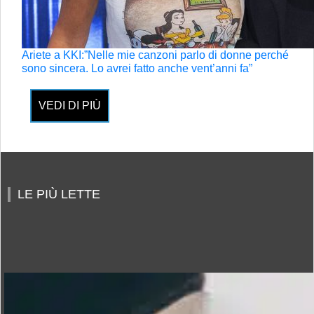
Ariete a KKI:”Nelle mie canzoni parlo di donne perché
sono sincera. Lo avrei fatto anche vent’anni fa”
VEDI DI PIÙ
LE PIÙ LETTE