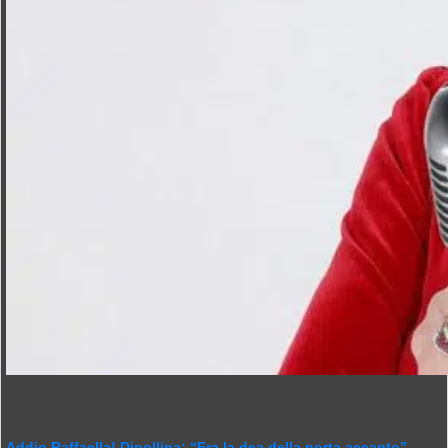
Addio Raffaella! Dipollina: “Era la dea della porta accanto”