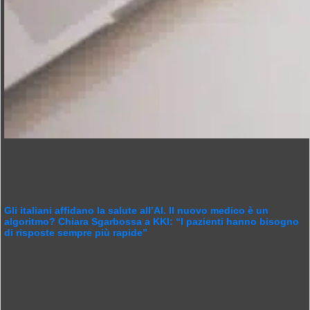
Gli italiani affidano la salute all’AI. Il nuovo medico è un
algoritmo? Chiara Sgarbossa a KKI: “I pazienti hanno bisogno
di risposte sempre più rapide”