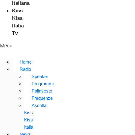
Italiana
Kiss
Kiss
Italia
Tv
Menu
Home
Radio
Speaker
Programmi
Palinsesto
Frequenze
Ascolta
Kiss
Kiss
Italia
News