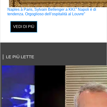
Naples à Paris, Sylvain Bellenger a KKI:” Napoli è di
tendenza. Orgoglioso dell’ospitalità al Louvre”
VEDI DI PIÙ
LE PIÙ LETTE