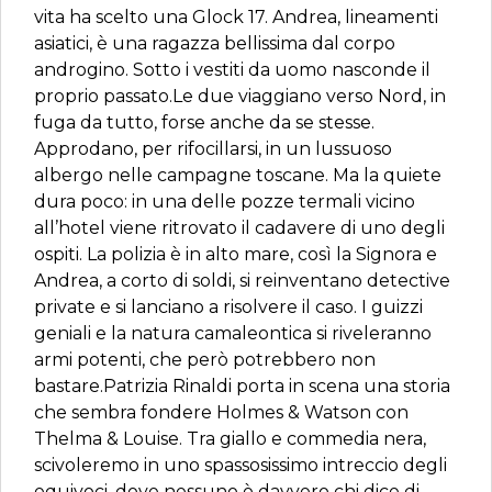
vita ha scelto una Glock 17. Andrea, lineamenti
asiatici, è una ragazza bellissima dal corpo
androgino. Sotto i vestiti da uomo nasconde il
proprio passato.Le due viaggiano verso Nord, in
fuga da tutto, forse anche da se stesse.
Approdano, per rifocillarsi, in un lussuoso
albergo nelle campagne toscane. Ma la quiete
dura poco: in una delle pozze termali vicino
all’hotel viene ritrovato il cadavere di uno degli
ospiti. La polizia è in alto mare, così la Signora e
Andrea, a corto di soldi, si reinventano detective
private e si lanciano a risolvere il caso. I guizzi
geniali e la natura camaleontica si riveleranno
armi potenti, che però potrebbero non
bastare.Patrizia Rinaldi porta in scena una storia
che sembra fondere Holmes & Watson con
Thelma & Louise. Tra giallo e commedia nera,
scivoleremo in uno spassosissimo intreccio degli
equivoci, dove nessuno è davvero chi dice di