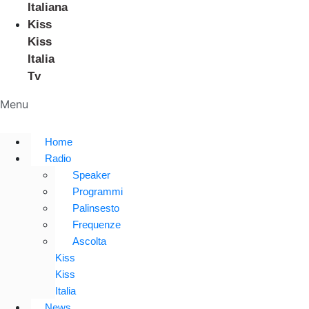
Italiana
Kiss
Kiss
Italia
Tv
Menu
Home
Radio
Speaker
Programmi
Palinsesto
Frequenze
Ascolta
Kiss
Kiss
Italia
News