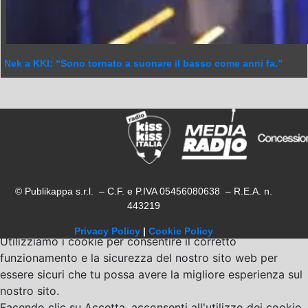
Nek a KKI: “Sono tornato a suonare il basso come anni fa.”
© Publikappa s.r.l. – C.F. e P.IVA 05456080638 – R.E.A. n.
443219
Privacy Policy
|
Cookie Policy
Utilizziamo i cookie per consentire il corretto
funzionamento e la sicurezza del nostro sito web per
essere sicuri che tu possa avere la migliore esperienza sul
nostro sito.
Facendo clic su Accetta, acconsenti all'utilizzo dei cookie