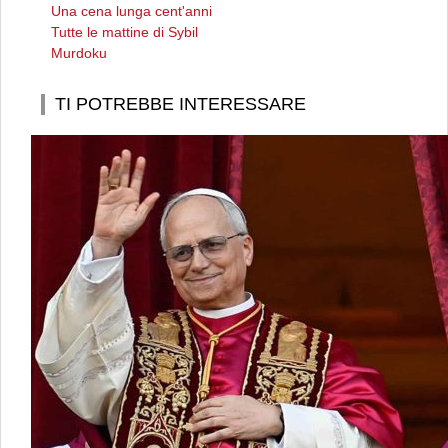
Una cena lunga cent'anni
Tutte le mattine di Sybil
Murdoku
TI POTREBBE INTERESSARE