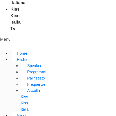
Italiana
Kiss
Kiss
Italia
Tv
Menu
Home
Radio
Speaker
Programmi
Palinsesto
Frequenze
Ascolta
Kiss
Kiss
Italia
News