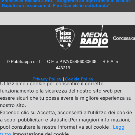
Francesco Baccini a KKI: “Suggerirei ad ogni turista di visitare
Napoli con le canzoni di Pino Daniele in sottofondo”
© Publikappa s.r.l. – C.F. e P.IVA 05456080638 – R.E.A. n.
443219
Privacy Policy
|
Cookie Policy
Utilizziamo i cookie per consentire il corretto
funzionamento e la sicurezza del nostro sito web per
essere sicuri che tu possa avere la migliore esperienza sul
nostro sito.
Facendo clic su Accetta, acconsenti all'utilizzo dei cookie
a scopi pubblicitari e statistici.Per maggiori informazioni,
puoi consultare la nostra Informativa sui cookie .
Leggi
tutto
Impostazione dei cookie