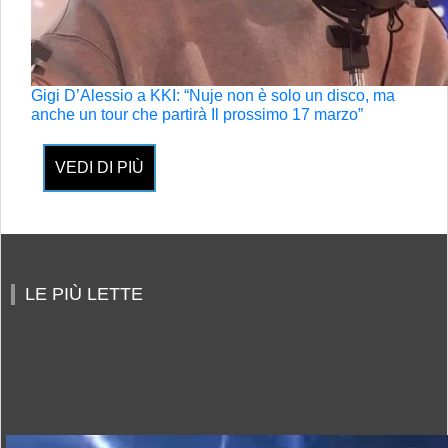
Gigi D’Alessio a KKI: “Nuje non è solo un disco, ma
anche un tour che partirà Il prossimo 17 marzo”
VEDI DI PIÙ
LE PIÙ LETTE