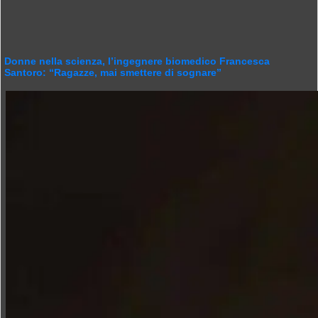
Donne nella scienza, l’ingegnere biomedico Francesca
Santoro: “Ragazze, mai smettere di sognare”