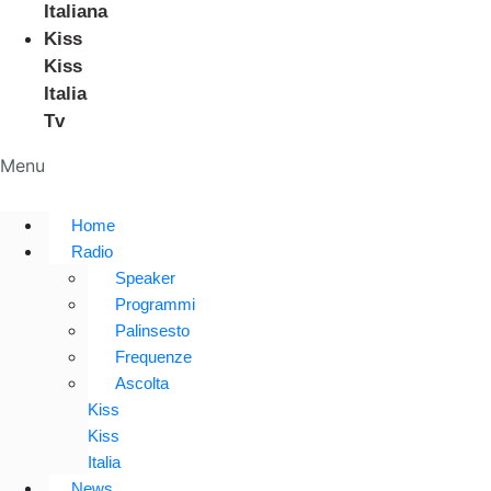
Italiana
Kiss
Kiss
Italia
Tv
Menu
Home
Radio
Speaker
Programmi
Palinsesto
Frequenze
Ascolta
Kiss
Kiss
Italia
News