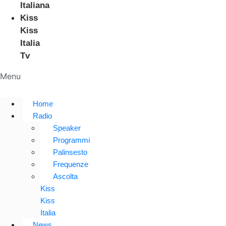
Italiana
Kiss
Kiss
Italia
Tv
Menu
Home
Radio
Speaker
Programmi
Palinsesto
Frequenze
Ascolta
Kiss
Kiss
Italia
News