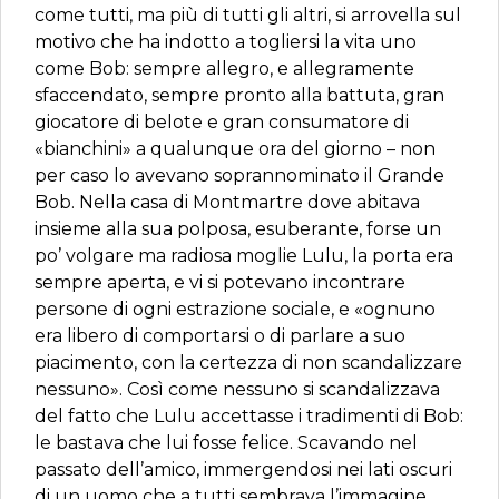
come tutti, ma più di tutti gli altri, si arrovella sul
motivo che ha indotto a togliersi la vita uno
come Bob: sempre allegro, e allegramente
sfaccendato, sempre pronto alla battuta, gran
giocatore di belote e gran consumatore di
«bianchini» a qualunque ora del giorno – non
per caso lo avevano soprannominato il Grande
Bob. Nella casa di Montmartre dove abitava
insieme alla sua polposa, esuberante, forse un
po’ volgare ma radiosa moglie Lulu, la porta era
sempre aperta, e vi si potevano incontrare
persone di ogni estrazione sociale, e «ognuno
era libero di comportarsi o di parlare a suo
piacimento, con la certezza di non scandalizzare
nessuno». Così come nessuno si scandalizzava
del fatto che Lulu accettasse i tradimenti di Bob:
le bastava che lui fosse felice. Scavando nel
passato dell’amico, immergendosi nei lati oscuri
di un uomo che a tutti sembrava l’immagine