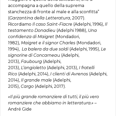
accompagna a quello della suprema
stanchezza di fronte al male e alla sconfitta”
(
Garzantina della Letteratura
, 2007).
Ricordiamo
Il caso Saint-Fiacre
(Adelphi, 1996),
Il
testamento Donadieu
(Adelphi 1988),
Una
confidenza di Maigret
(Mondadori,
1982)
, Maigret e il signor Charles
(Mondadori,
1994)
,
La balera da due soldi
(Adelphi, 1995),
Le
signorine di Concarnea
u (Adelphi,
2013),
Faubourg
(Adelphi,
2013),
L’angioletto
(Adelphi, 2013),
I fratelli
Rico
(Adelphi, 2014),
I clienti di Avrenos
(Adelphi,
2014),
Il grande male
(Adelphi,
2015),
Cargo
(Adelphi, 2017).
«Il più grande romanziere di tutti, il più vero
romanziere che abbiamo in letteratura.»
–
André Gide