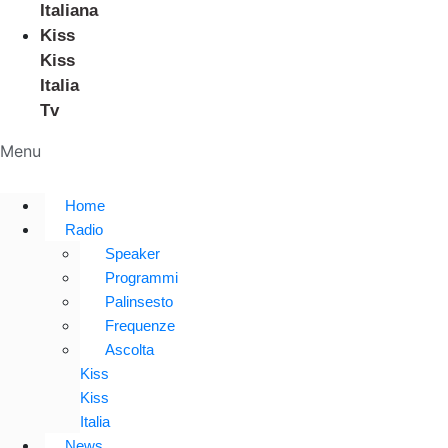
Italiana
Kiss
Kiss
Italia
Tv
Menu
Home
Radio
Speaker
Programmi
Palinsesto
Frequenze
Ascolta
Kiss
Kiss
Italia
News