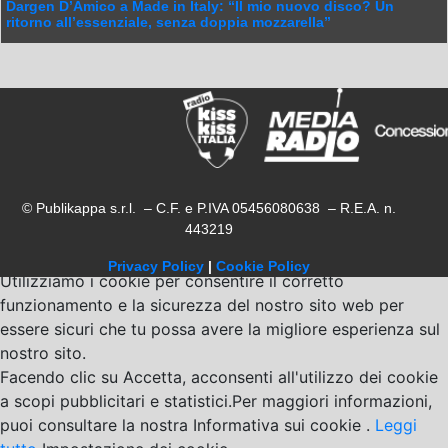
Dargen D’Amico a Made in Italy: “Il mio nuovo disco? Un
ritorno all’essenziale, senza doppia mozzarella”
© Publikappa s.r.l. – C.F. e P.IVA 05456080638 – R.E.A. n.
443219
Privacy Policy
|
Cookie Policy
Utilizziamo i cookie per consentire il corretto
funzionamento e la sicurezza del nostro sito web per
essere sicuri che tu possa avere la migliore esperienza sul
nostro sito.
Facendo clic su Accetta, acconsenti all'utilizzo dei cookie
a scopi pubblicitari e statistici.Per maggiori informazioni,
puoi consultare la nostra Informativa sui cookie .
Leggi