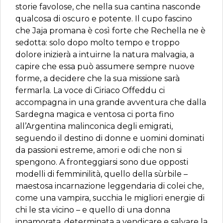
storie favolose, che nella sua cantina nasconde
qualcosa di oscuro e potente. Il cupo fascino
che Jaja promana è così forte che Rechella ne è
sedotta: solo dopo molto tempo e troppo
dolore inizierà a intuirne la natura malvagia, a
capire che essa può assumere sempre nuove
forme, a decidere che la sua missione sarà
fermarla. La voce di Ciriaco Offeddu ci
accompagna in una grande avventura che dalla
Sardegna magica e ventosa ci porta fino
all’Argentina malinconica degli emigrati,
seguendo il destino di donne e uomini dominati
da passioni estreme, amori e odi che non si
spengono. A fronteggiarsi sono due opposti
modelli di femminilità, quello della sùrbile –
maestosa incarnazione leggendaria di colei che,
come una vampira, succhia le migliori energie di
chi le sta vicino – e quello di una donna
innamorata, determinata a vendicare e salvare la