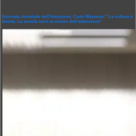
Giornata mondiale dell’istruzione, Carlo Mazzone:” La cultura è
libertà. La scuola torni al centro dell’attenzione”