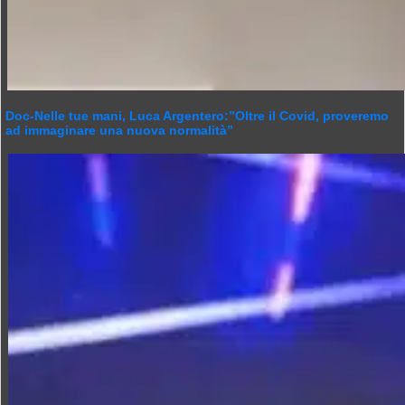
Doc-Nelle tue mani, Luca Argentero:”Oltre il Covid, proveremo
ad immaginare una nuova normalità”