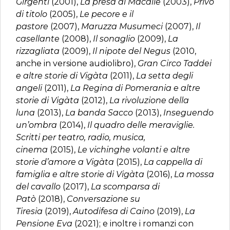
Girgenti
(2001),
La presa di Macallè
(2003),
Privo
di titolo
(2005),
Le pecore e il
pastore
(2007),
Maruzza Musumeci
(2007),
Il
casellante
(2008),
Il sonaglio
(2009),
La
rizzagliata
(2009),
Il nipote del Negus
(2010,
anche in versione audiolibro),
Gran Circo Taddei
e altre storie di Vigàta
(2011),
La setta degli
angeli
(2011),
La Regina di Pomerania e altre
storie di Vigàta
(2012),
La rivoluzione della
luna
(2013),
La banda Sacco
(2013),
Inseguendo
un’ombra
(2014),
Il quadro delle meraviglie.
Scritti per teatro, radio, musica,
cinema
(2015),
Le vichinghe volanti e altre
storie d’amore a Vigàta
(2015),
La cappella di
famiglia e altre storie di Vigàta
(2016),
La mossa
del cavallo
(2017),
La scomparsa di
Patò
(2018),
Conversazione su
Tiresia
(2019),
Autodifesa di Caino
(2019),
La
Pensione Eva
(2021); e inoltre i romanzi con