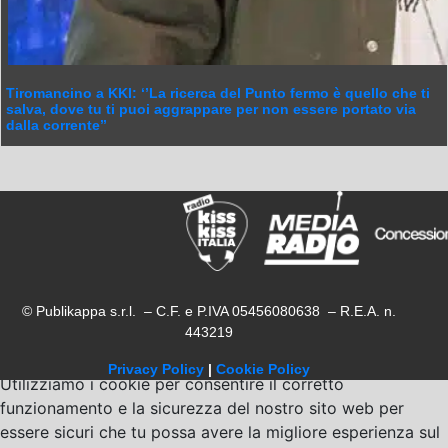
Tiromancino a KKI: ‘’La ricerca del Punto fermo è quello che ti
salva, dove tu ti puoi aggrappare per non essere portato via
dalla corrente’’
© Publikappa s.r.l. – C.F. e P.IVA 05456080638 – R.E.A. n.
443219
Privacy Policy
|
Cookie Policy
Utilizziamo i cookie per consentire il corretto
funzionamento e la sicurezza del nostro sito web per
essere sicuri che tu possa avere la migliore esperienza sul