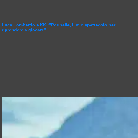
Luca Lombardo a KKI:”Poubelle, il mio spettacolo per
riprendere a giocare”