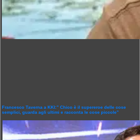
Francesco Taverna a KKI:” Chico è il supereroe delle cose
semplici, guarda agli ultimi e racconta le cose piccole”