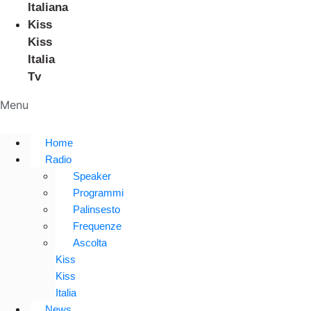
Italiana
Kiss
Kiss
Italia
Tv
Menu
Home
Radio
Speaker
Programmi
Palinsesto
Frequenze
Ascolta
Kiss
Kiss
Italia
News