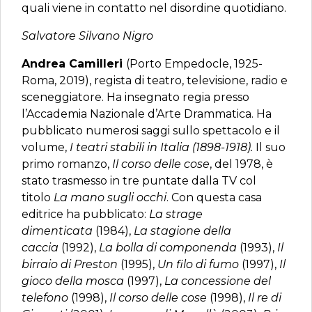
quali viene in contatto nel disordine quotidiano.
Salvatore Silvano Nigro
Andrea Camilleri
(Porto Empedocle, 1925-
Roma, 2019), regista di teatro, televisione, radio e
sceneggiatore. Ha insegnato regia presso
l’Accademia Nazionale d’Arte Drammatica. Ha
pubblicato numerosi saggi sullo spettacolo e il
volume,
I teatri stabili in Italia
(1898-1918).
Il suo
primo romanzo,
Il corso delle cose
, del 1978, è
stato trasmesso in tre puntate dalla TV col
titolo
La mano sugli occhi
. Con questa casa
editrice ha pubblicato:
La strage
dimenticata
(1984),
La stagione della
caccia
(1992),
La bolla di componenda
(1993),
Il
birraio di Preston
(1995),
Un filo di fumo
(1997),
Il
gioco della mosca
(1997),
La concessione del
telefono
(1998),
Il corso delle cose
(1998),
Il re di