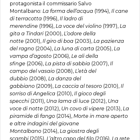
protagonista il commissario Salvo
Montalbano:
La forma dell’acqua
(1994),
Il cane
di terracotta
(1996),
Il ladro di
merendine
(1996),
La voce del violino
(1997),
La
gita a Tindari
(2000),
L’odore della
notte
(2001),
Il giro di boa
(2003),
La pazienza
del ragno
(2004),
La luna di carta
(2005),
La
vampa d’agosto
(2006),
Le ali della
sfinge
(2006),
La pista di sabbia
(2007),
Il
campo del vasaio
(2008),
L’età del
dubbio
(2008),
La danza del
gabbiano
(2009),
La caccia al tesoro
(2010),
Il
sorriso di Angelica
(2010),
Il gioco degli
specchi
(2011),
Una lama di luce
(2012),
Una
voce di notte
(2012),
Un covo di vipere
(2013),
La
piramide di fango
(2014),
Morte in mare aperto
e altre indagini del giovane
Montalbano
(2014),
La giostra degli
scambi
(2015),
L’altro capo del filo
(2016),
La rete