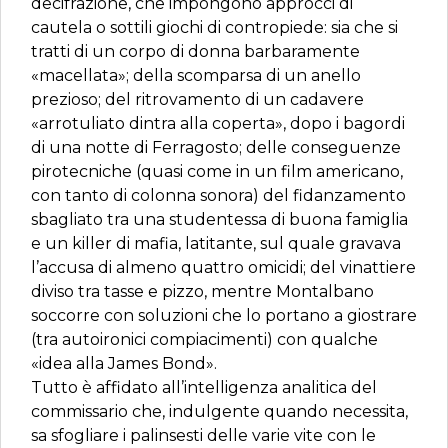
decifrazione, che impongono approcci di
cautela o sottili giochi di contropiede: sia che si
tratti di un corpo di donna barbaramente
«macellata»; della scomparsa di un anello
prezioso; del ritrovamento di un cadavere
«arrotuliato dintra alla coperta», dopo i bagordi
di una notte di Ferragosto; delle conseguenze
pirotecniche (quasi come in un film americano,
con tanto di colonna sonora) del fidanzamento
sbagliato tra una studentessa di buona famiglia
e un killer di mafia, latitante, sul quale gravava
l’accusa di almeno quattro omicidi; del vinattiere
diviso tra tasse e pizzo, mentre Montalbano
soccorre con soluzioni che lo portano a giostrare
(tra autoironici compiacimenti) con qualche
«idea alla James Bond».
Tutto è affidato all’intelligenza analitica del
commissario che, indulgente quando necessita,
sa sfogliare i palinsesti delle varie vite con le