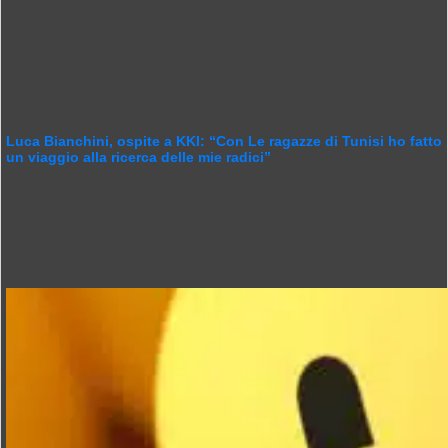
Luca Bianchini, ospite a KKI: “Con Le ragazze di Tunisi ho fatto
un viaggio alla ricerca delle mie radici”