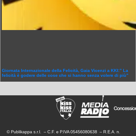
Giornata Internazionale della Felicità, Gaia Vicenzi a KKI:” La
felicità è godere delle cose che si hanno senza volere di più”
© Publikappa s.r.l. – C.F. e P.IVA 05456080638 – R.E.A. n.