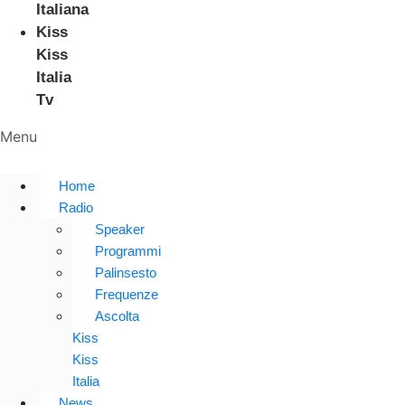
Italiana
Kiss
Kiss
Italia
Tv
Menu
Home
Radio
Speaker
Programmi
Palinsesto
Frequenze
Ascolta
Kiss
Kiss
Italia
News