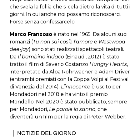
che svela la follia che si cela dietro la vita di tutti i
giorni. In cui anche noi possiamo riconoscerci.
Forse senza confessarcelo.
Marco Franzoso
è nato nel 1965. Da alcuni suoi
romanzi (
Tu non sai cos’è l’amore
e
Westwood
dee-jay
) sono stati realizzati spettacoli teatrali.
Da
Il bambino indaco
(Einaudi, 2012) è stato
tratto il film di Saverio Costanzo
Hungry Hearts
,
interpretato da Alba Rohrwacher e Adam Driver
(entrambi premiati con la Coppa Volpi al Festival
di Venezia del 2014).
L’innocente
è uscito per
Mondadori nel 2018 e ha vinto il premio
Mondello. Nel 2020 è stato pubblicato, sempre
per Mondadori,
Le parole lo sanno
, che
diventerà un film per la regia di Peter Webber.
NOTIZIE DEL GIORNO