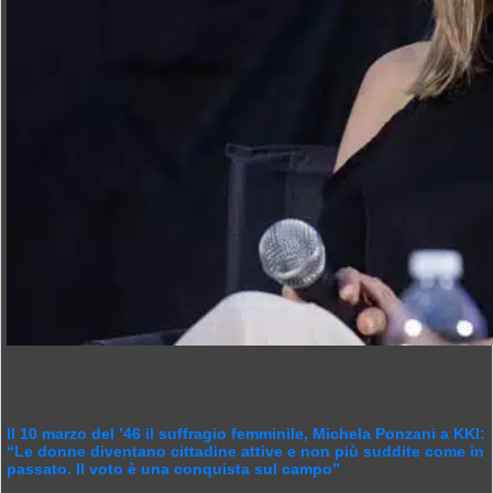
Il 10 marzo del ’46 il suffragio femminile, Michela Ponzani a KKI:
“Le donne diventano cittadine attive e non più suddite come in
passato. Il voto è una conquista sul campo”