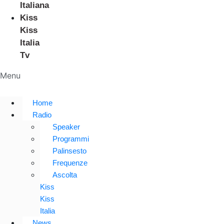
Italiana
Kiss
Kiss
Italia
Tv
Menu
Home
Radio
Speaker
Programmi
Palinsesto
Frequenze
Ascolta
Kiss
Kiss
Italia
News