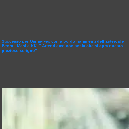
Successo per Osiris-Rex con a bordo frammenti dell’asteroide
Bennu. Masi a KKI:” Attendiamo con ansia che si apra questo
prezioso scrigno”