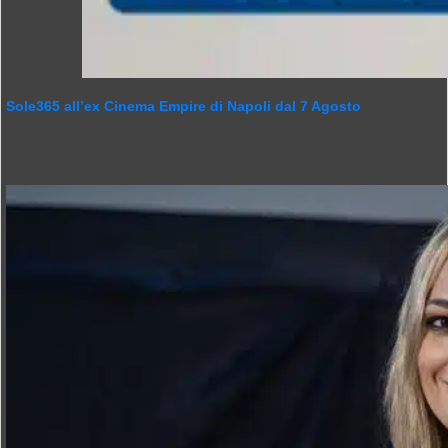
Sole365 all’ex Cinema Empire di Napoli dal 7 Agosto