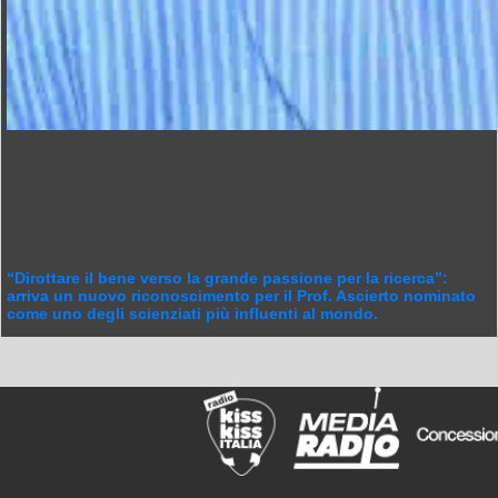
“Dirottare il bene verso la grande passione per la ricerca”:
arriva un nuovo riconoscimento per il Prof. Ascierto nominato
come uno degli scienziati più influenti al mondo.