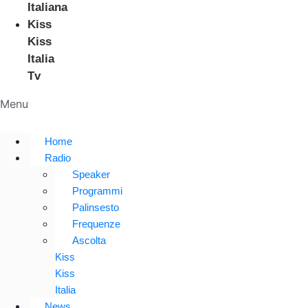
Italiana
Kiss
Kiss
Italia
Tv
Menu
Home
Radio
Speaker
Programmi
Palinsesto
Frequenze
Ascolta
Kiss
Kiss
Italia
News