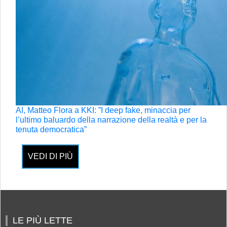
AI, Matteo Flora a KKI: ”I deep fake, minaccia per
l’ultimo baluardo della narrazione della realtà e per la
tenuta democratica”
VEDI DI PIÙ
LE PIÙ LETTE