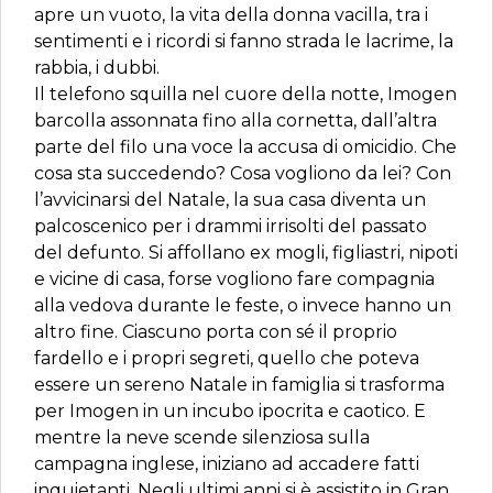
apre un vuoto, la vita della donna vacilla, tra i
sentimenti e i ricordi si fanno strada le lacrime, la
rabbia, i dubbi.
Il telefono squilla nel cuore della notte, Imogen
barcolla assonnata fino alla cornetta, dall’altra
parte del filo una voce la accusa di omicidio. Che
cosa sta succedendo? Cosa vogliono da lei? Con
l’avvicinarsi del Natale, la sua casa diventa un
palcoscenico per i drammi irrisolti del passato
del defunto. Si affollano ex mogli, figliastri, nipoti
e vicine di casa, forse vogliono fare compagnia
alla vedova durante le feste, o invece hanno un
altro fine. Ciascuno porta con sé il proprio
fardello e i propri segreti, quello che poteva
essere un sereno Natale in famiglia si trasforma
per Imogen in un incubo ipocrita e caotico. E
mentre la neve scende silenziosa sulla
campagna inglese, iniziano ad accadere fatti
inquietanti. Negli ultimi anni si è assistito in Gran