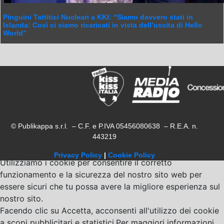
Pinguini Tattitici Nucleari a KKI: “Siamo davvero stati in
Islanda: Così ci siamo ricaricati in vista dell’uscita di Hello
World”
© Publikappa s.r.l. – C.F. e P.IVA 05456080638 – R.E.A. n.
443219
Privacy Policy
|
Cookie Policy
Utilizziamo i cookie per consentire il corretto
funzionamento e la sicurezza del nostro sito web per
essere sicuri che tu possa avere la migliore esperienza sul
nostro sito.
Facendo clic su Accetta, acconsenti all'utilizzo dei cookie
a scopi pubblicitari e statistici.Per maggiori informazioni,