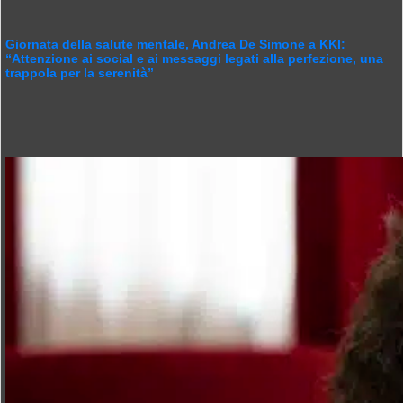
Giornata della salute mentale, Andrea De Simone a KKI:
“Attenzione ai social e ai messaggi legati alla perfezione, una
trappola per la serenità”