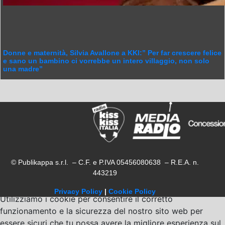
Donne e maternità, Silvia Avallone a KKI:” Per far crescere felice
e sano un bambino ci vorrebbe un intero villaggio, non solo
una madre”
© Publikappa s.r.l. – C.F. e P.IVA 05456080638 – R.E.A. n.
443219
Privacy Policy
|
Cookie Policy
Utilizziamo i cookie per consentire il corretto
funzionamento e la sicurezza del nostro sito web per
essere sicuri che tu possa avere la migliore esperienza sul