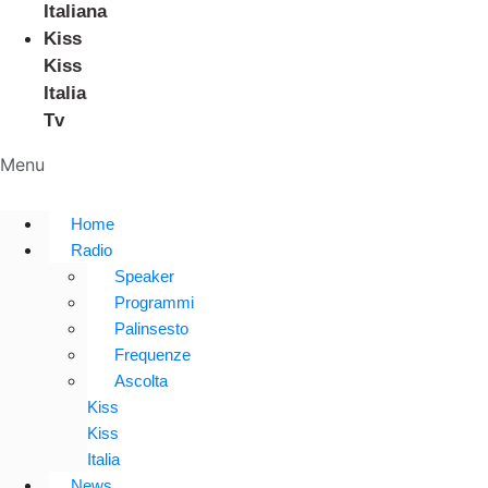
Italiana
Kiss
Kiss
Italia
Tv
Menu
Home
Radio
Speaker
Programmi
Palinsesto
Frequenze
Ascolta
Kiss
Kiss
Italia
News