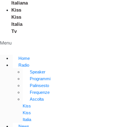
Italiana
Kiss
Kiss
Italia
Tv
Menu
Home
Radio
Speaker
Programmi
Palinsesto
Frequenze
Ascolta
Kiss
Kiss
Italia
News