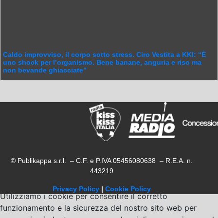
Caldo improvviso, il corpo sotto stress. Ciro Vestita a KKI: “È
uno shock per l’organismo. Bene banane, anguria e riso ma
non bevande ghiacciate”
© Publikappa s.r.l. – C.F. e P.IVA 05456080638 – R.E.A. n.
443219
Privacy Policy
|
Cookie Policy
Utilizziamo i cookie per consentire il corretto
funzionamento e la sicurezza del nostro sito web per