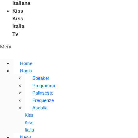
Italiana
Kiss
Kiss
Italia
Tv
Menu
Home
Radio
Speaker
Programmi
Palinsesto
Frequenze
Ascolta
Kiss
Kiss
Italia
News