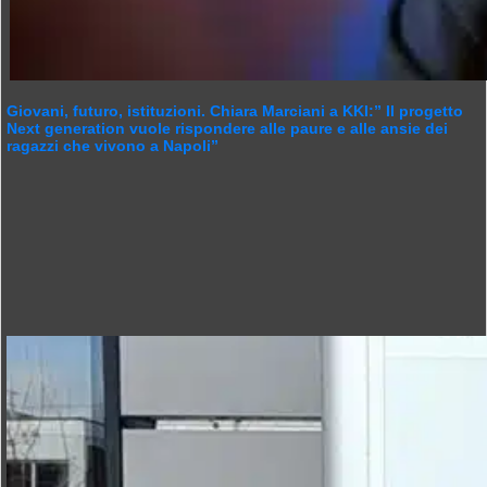
Giovani, futuro, istituzioni. Chiara Marciani a KKI:” Il progetto
Next generation vuole rispondere alle paure e alle ansie dei
ragazzi che vivono a Napoli”