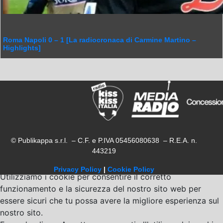
Roma Napoli 0 – 1 [La radiocronaca di Carmine Martino –
Highlights]
© Publikappa s.r.l. – C.F. e P.IVA 05456080638 – R.E.A. n.
443219
Privacy Policy
|
Cookie Policy
Utilizziamo i cookie per consentire il corretto
funzionamento e la sicurezza del nostro sito web per
essere sicuri che tu possa avere la migliore esperienza sul
nostro sito.