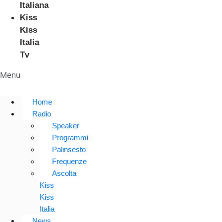
Italiana
Kiss
Kiss
Italia
Tv
Menu
Home
Radio
Speaker
Programmi
Palinsesto
Frequenze
Ascolta
Kiss
Kiss
Italia
News