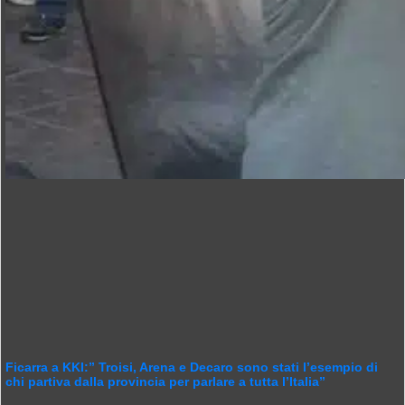
Ficarra a KKI:” Troisi, Arena e Decaro sono stati l’esempio di
chi partiva dalla provincia per parlare a tutta l’Italia”