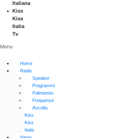
Italiana
Kiss
Kiss
Italia
Tv
Menu
Home
Radio
Speaker
Programmi
Palinsesto
Frequenze
Ascolta
Kiss
Kiss
Italia
News