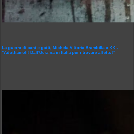
La guerra di cani e gatti, Michela Vittoria Brambilla a KKI:
“Adottiamoli! Dall’Ucraina in Italia per ritrovare affetto!”