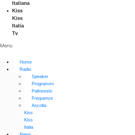
Italiana
Kiss
Kiss
Italia
Tv
Menu
Home
Radio
Speaker
Programmi
Palinsesto
Frequenze
Ascolta
Kiss
Kiss
Italia
News