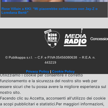
Rose Villain a KKI: “Mi piacerebbe collaborare con Jay-Z o
Loredana Bertè”
© Publikappa s.r.l. – C.F. e P.IVA 05456080638 – R.E.A. n.
443219
Privacy Policy
|
Cookie Policy
Utilizziamo i cookie per consentire il corretto
funzionamento e la sicurezza del nostro sito web per
essere sicuri che tu possa avere la migliore esperienza sul
nostro sito.
Facendo clic su Accetta, acconsenti all'utilizzo dei cookie
a scopi pubblicitari e statistici.Per maggiori informazioni,