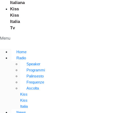
Italiana
Kiss
Kiss
Italia
Tv
Menu
Home
Radio
Speaker
Programmi
Palinsesto
Frequenze
Ascolta
Kiss
Kiss
Italia
News