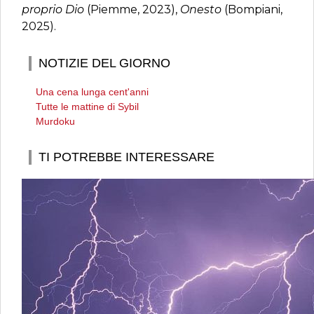
proprio Dio
(Piemme, 2023),
Onesto
(Bompiani,
2025).
NOTIZIE DEL GIORNO
Una cena lunga cent'anni
Tutte le mattine di Sybil
Murdoku
TI POTREBBE INTERESSARE