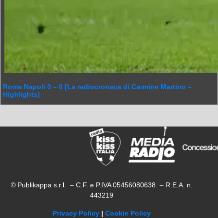
Roma Napoli 0 – 0 [La radiocronaca di Carmine Martino –
Highlights]
© Publikappa s.r.l. – C.F. e P.IVA 05456080638 – R.E.A. n.
443219
Privacy Policy
|
Cookie Policy