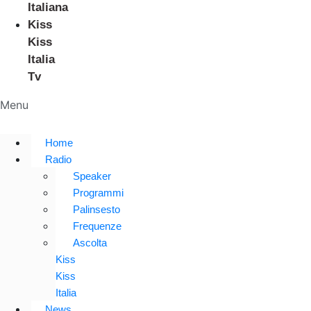
Italiana
Kiss
Kiss
Italia
Tv
Menu
Home
Radio
Speaker
Programmi
Palinsesto
Frequenze
Ascolta
Kiss
Kiss
Italia
News