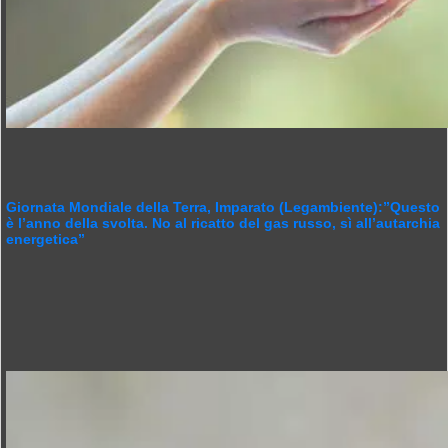
Giornata Mondiale della Terra, Imparato (Legambiente):”Questo
è l’anno della svolta. No al ricatto del gas russo, sì all’autarchia
energetica”