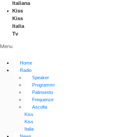
Italiana
Kiss
Kiss
Italia
Tv
Menu
Home
Radio
Speaker
Programmi
Palinsesto
Frequenze
Ascolta
Kiss
Kiss
Italia
News