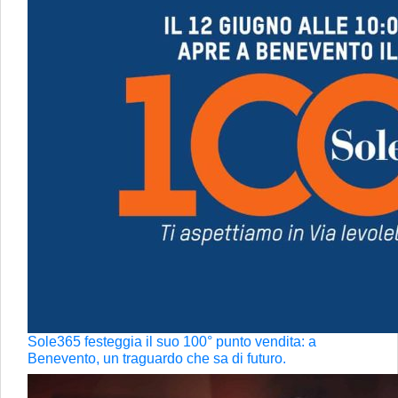
Sole365 festeggia il suo 100° punto vendita: a
Benevento, un traguardo che sa di futuro.