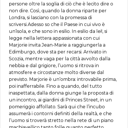
persone oltre la soglia di ciò che è lecito dire o
non dire. Così, quando la donna riparte per
Londra, si lasciano con la promessa di
scriversi.Adesso so che il Paese in cui vivo è
un’isola, e che sono in esilio. In esilio da lei!, si
legge nella lettera appassionata con cui
Marjorie invita Jean-Marie a raggiungerla a
Edimburgo, dove sta per recarsi. Arrivato in
Scozia, mentre vaga per la città avvolto dalla
nebbia e dal grigiore, l’uomo si ritrova in
atmosfere e circostanze molto diverse dal
previsto. Marjorie è un’ombra: introvabile prima,
poi inafferrabile. Fino a quando, del tutto
inaspettata, dalla donna giunge la proposta di
un incontro, ai giardini di Princes Street, in un
pomeriggio affollato. Sarà qui che l’incubo
assumerà i contorni definiti della realtà, e che
l’uomo si troverà stretto nella rete di un piano
machiavellico tanto folle quanto perfetto.