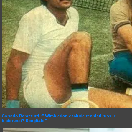
Corrado Barazzutti :” Wimbledon esclude tennisti russi e
bielorussi? Sbagliato”