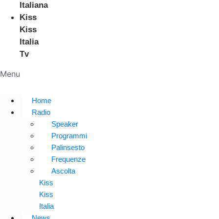
Italiana
Kiss
Kiss
Italia
Tv
Menu
Home
Radio
Speaker
Programmi
Palinsesto
Frequenze
Ascolta
Kiss
Kiss
Italia
News