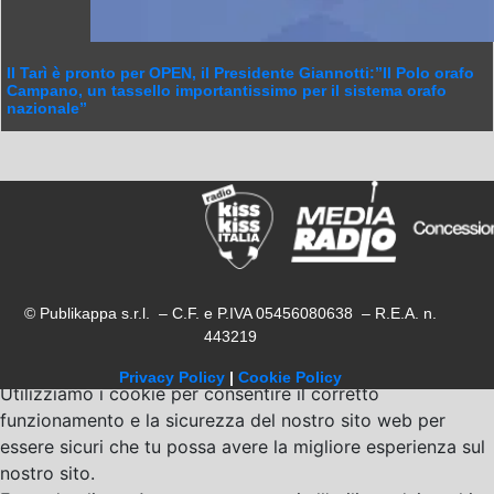
Il Tarì è pronto per OPEN, il Presidente Giannotti:”Il Polo orafo
Campano, un tassello importantissimo per il sistema orafo
nazionale”
© Publikappa s.r.l. – C.F. e P.IVA 05456080638 – R.E.A. n.
443219
Privacy Policy
|
Cookie Policy
Utilizziamo i cookie per consentire il corretto
funzionamento e la sicurezza del nostro sito web per
essere sicuri che tu possa avere la migliore esperienza sul
nostro sito.