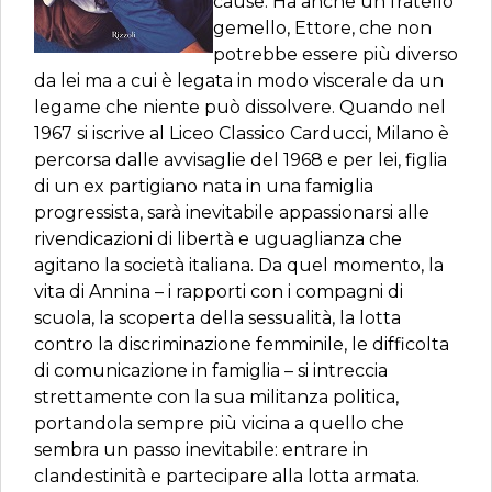
cause. Ha anche un fratello
gemello, Ettore, che non
potrebbe essere più diverso
da lei ma a cui è legata in modo viscerale da un
legame che niente può dissolvere. Quando nel
1967 si iscrive al Liceo Classico Carducci, Milano è
percorsa dalle avvisaglie del 1968 e per lei, figlia
di un ex partigiano nata in una famiglia
progressista, sarà inevitabile appassionarsi alle
rivendicazioni di libertà e uguaglianza che
agitano la società italiana. Da quel momento, la
vita di Annina – i rapporti con i compagni di
scuola, la scoperta della sessualità, la lotta
contro la discriminazione femminile, le difficolta
di comunicazione in famiglia – si intreccia
strettamente con la sua militanza politica,
portandola sempre più vicina a quello che
sembra un passo inevitabile: entrare in
clandestinità e partecipare alla lotta armata.