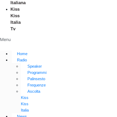
Italiana
Kiss
Kiss
Italia
Tv
Menu
Home
Radio
Speaker
Programmi
Palinsesto
Frequenze
Ascolta
Kiss
Kiss
Italia
News