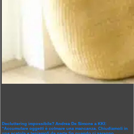
Decluttering impossibile? Andrea De Simone a KKI:
“Accumulare oggetti è colmare una mancanza. Chiudiamoli in
una scatola e teniamoli da parte fin quando ci saranno