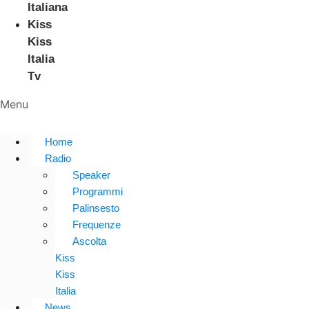
Italiana
Kiss
Kiss
Italia
Tv
Menu
Home
Radio
Speaker
Programmi
Palinsesto
Frequenze
Ascolta
Kiss
Kiss
Italia
News