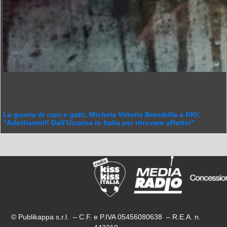
La guerra di cani e gatti, Michela Vittoria Brambilla a KKI:
“Adottiamoli! Dall’Ucraina in Italia per ritrovare affetto!”
© Publikappa s.r.l. – C.F. e P.IVA 05456080638 – R.E.A. n.