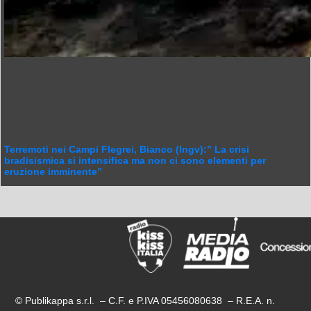
Terremoti nei Campi Flegrei, Bianco (Ingv):” La crisi
bradisismica si intensifica ma non ci sono elementi per
eruzione imminente”
© Publikappa s.r.l. – C.F. e P.IVA 05456080638 – R.E.A. n.