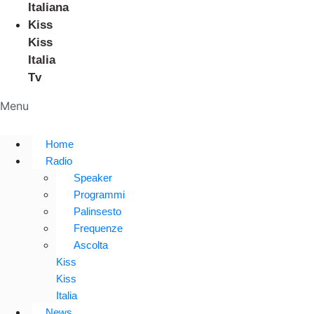
Italiana
Kiss
Kiss
Italia
Tv
Menu
Home
Radio
Speaker
Programmi
Palinsesto
Frequenze
Ascolta
Kiss
Kiss
Italia
News