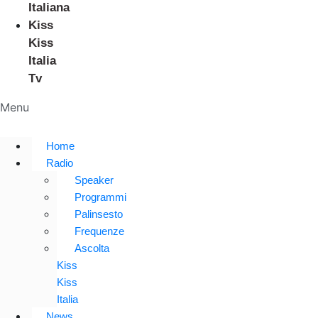
Italiana
Kiss
Kiss
Italia
Tv
Menu
Home
Radio
Speaker
Programmi
Palinsesto
Frequenze
Ascolta
Kiss
Kiss
Italia
News