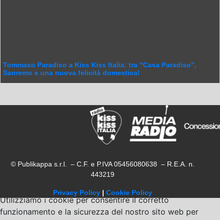
Tommaso Paradiso a Kiss Kiss Italia: tra “Casa Paradiso”,
Sanremo e una nuova felicità domestica!
© Publikappa s.r.l. – C.F. e P.IVA 05456080638 – R.E.A. n.
443219
Privacy Policy
|
Cookie Policy
Utilizziamo i cookie per consentire il corretto
funzionamento e la sicurezza del nostro sito web per