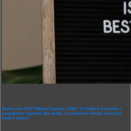
Sesso con l’IA? Valeria Carpino a KKI: “Il chatbot è gentile e
accogliente rispetto alla realtà. Le relazioni virtuali sono più
facili e veloci”