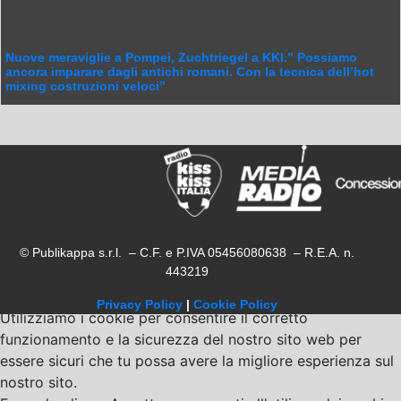
Nuove meraviglie a Pompei, Zuchtriegel a KKI.” Possiamo
ancora imparare dagli antichi romani. Con la tecnica dell’hot
mixing costruzioni veloci”
© Publikappa s.r.l. – C.F. e P.IVA 05456080638 – R.E.A. n.
443219
Privacy Policy
|
Cookie Policy
Utilizziamo i cookie per consentire il corretto
funzionamento e la sicurezza del nostro sito web per
essere sicuri che tu possa avere la migliore esperienza sul
nostro sito.