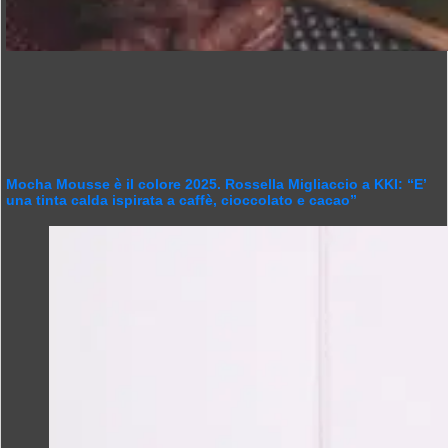
Mocha Mousse è il colore 2025. Rossella Migliaccio a KKI: “E’
una tinta calda ispirata a caffè, cioccolato e cacao”