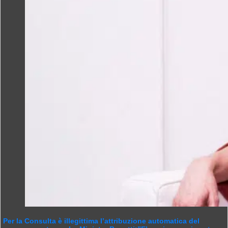
Per la Consulta è illegittima l’attribuzione automatica del