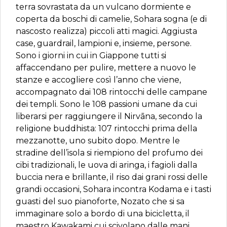
terra sovrastata da un vulcano dormiente e
coperta da boschi di camelie, Sohara sogna (e di
nascosto realizza) piccoli atti magici. Aggiusta
case, guardrail, lampioni e, insieme, persone.
Sono i giorni in cui in Giappone tutti si
affaccendano per pulire, mettere a nuovo le
stanze e accogliere così l’anno che viene,
accompagnato dai 108 rintocchi delle campane
dei templi. Sono le 108 passioni umane da cui
liberarsi per raggiungere il Nirvāna, secondo la
religione buddhista: 107 rintocchi prima della
mezzanotte, uno subito dopo. Mentre le
stradine dell’isola si riempiono del profumo dei
cibi tradizionali, le uova di aringa, i fagioli dalla
buccia nera e brillante, il riso dai grani rossi delle
grandi occasioni, Sohara incontra Kodama e i tasti
guasti del suo pianoforte, Nozato che si sa
immaginare solo a bordo di una bicicletta, il
maestro Kawakami cui scivolano dalle mani