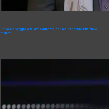
Pino Donaggio a KKI:” Sanremo per me? E’ stato l’inizio di
tutto”