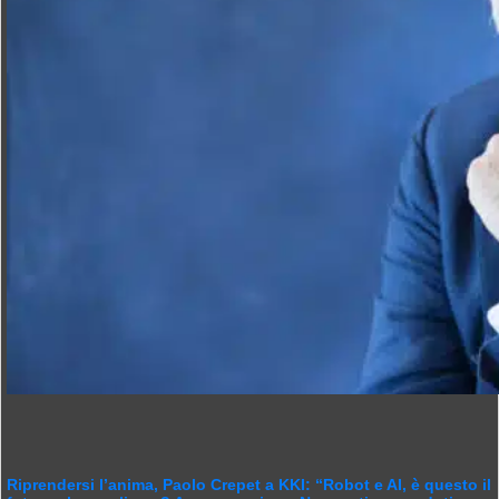
Riprendersi l’anima, Paolo Crepet a KKI: “Robot e AI, è questo il