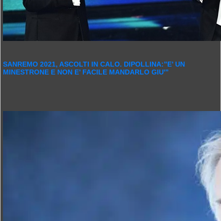
SANREMO 2021, ASCOLTI IN CALO. DIPOLLINA:”E’ UN
MINESTRONE E NON E’ FACILE MANDARLO GIU'”