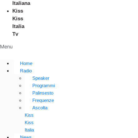
Italiana
Kiss
Kiss
Italia
Tv
Menu
Home
Radio
Speaker
Programmi
Palinsesto
Frequenze
Ascolta
Kiss
Kiss
Italia
News