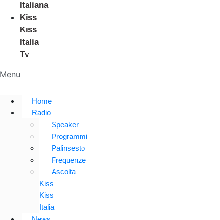
Italiana
Kiss
Kiss
Italia
Tv
Menu
Home
Radio
Speaker
Programmi
Palinsesto
Frequenze
Ascolta
Kiss
Kiss
Italia
News