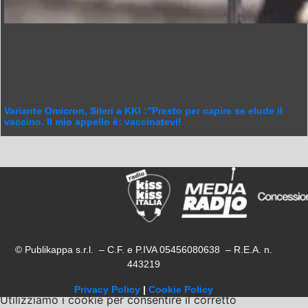
Variante Omicron, Sileri a KKI :”Presto per capire se elude il
vaccino. Il mio appello è: vaccinatevi!
© Publikappa s.r.l. – C.F. e P.IVA 05456080638 – R.E.A. n.
443219
Privacy Policy
|
Cookie Policy
Utilizziamo i cookie per consentire il corretto