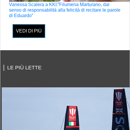
Vanessa Scalera a KKI:”Filumena Marturano, dal
senso di responsabilità alla felicità di recitare le parole
di Eduardo”
VEDI DI PIÙ
LE PIÙ LETTE