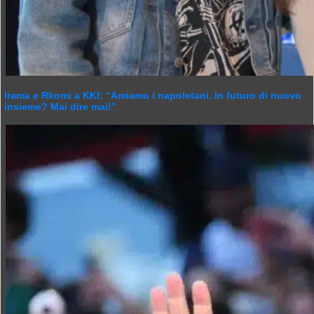
Irama e Rkomi a KKI: “Amiamo i napoletani. In futuro di nuovo
insieme? Mai dire mai!”