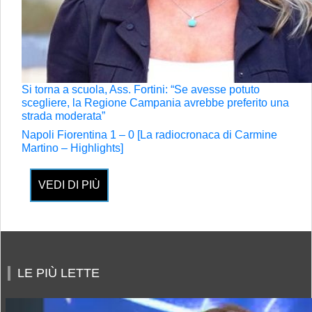
Si torna a scuola, Ass. Fortini: “Se avesse potuto
scegliere, la Regione Campania avrebbe preferito una
strada moderata”
Napoli Fiorentina 1 – 0 [La radiocronaca di Carmine
Martino – Highlights]
VEDI DI PIÙ
LE PIÙ LETTE