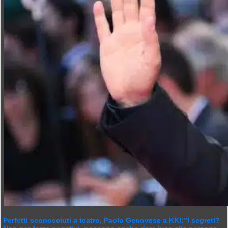
Perfetti sconosciuti a teatro, Paolo Genovese a KKI:”I segreti?