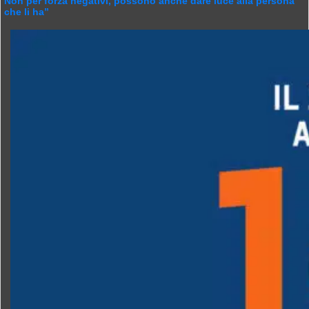
Non per forza negativi, possono anche dare luce alla persona
che li ha”