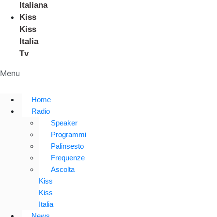
Italiana
Kiss
Kiss
Italia
Tv
Menu
Home
Radio
Speaker
Programmi
Palinsesto
Frequenze
Ascolta
Kiss
Kiss
Italia
News