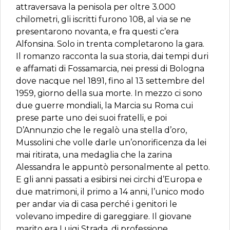
attraversava la penisola per oltre 3.000
chilometri, gli iscritti furono 108, al via se ne
presentarono novanta, e fra questi c’era
Alfonsina. Solo in trenta completarono la gara.
Il romanzo racconta la sua storia, dai tempi duri
e affamati di Fossamarcia, nei pressi di Bologna
dove nacque nel 1891, fino al 13 settembre del
1959, giorno della sua morte. In mezzo ci sono
due guerre mondiali, la Marcia su Roma cui
prese parte uno dei suoi fratelli, e poi
D’Annunzio che le regalò una stella d’oro,
Mussolini che volle darle un’onorificenza da lei
mai ritirata, una medaglia che la zarina
Alessandra le appuntò personalmente al petto.
E gli anni passati a esibirsi nei circhi d’Europa e
due matrimoni, il primo a 14 anni, l’unico modo
per andar via di casa perché i genitori le
volevano impedire di gareggiare. Il giovane
marito era Luigi Strada, di professione