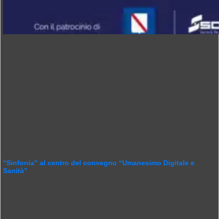
“Sinfonia” al centro del convegno “Umanesimo Digitale e
Sanità”