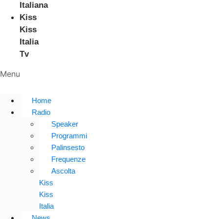
Italiana
Kiss
Kiss
Italia
Tv
Menu
Home
Radio
Speaker
Programmi
Palinsesto
Frequenze
Ascolta
Kiss
Kiss
Italia
News