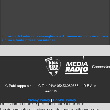
Il ritorno di Federico Zampaglione e Tiromancino con un nuovo
album e tante riflessioni intense
© Publikappa s.r.l. – C.F. e P.IVA 05456080638 – R.E.A. n.
443219
Privacy Policy
|
Cookie Policy
Utilizziamo i cookie per consentire il corretto
funzionamento e la sicurezza del nostro sito web per