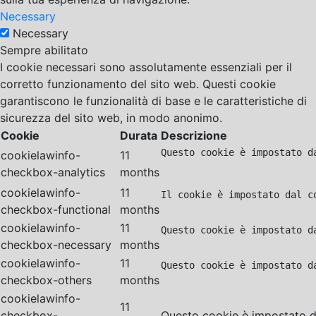
Necessary
Necessary
Sempre abilitato
I cookie necessari sono assolutamente essenziali per il
corretto funzionamento del sito web. Questi cookie
garantiscono le funzionalità di base e le caratteristiche di
sicurezza del sito web, in modo anonimo.
Cookie
Durata
Descrizione
Questo cookie è impostato d
cookielawinfo-
11
checkbox-analytics
months
cookielawinfo-
11
Il cookie è impostato dal c
checkbox-functional
months
cookielawinfo-
11
Questo cookie è impostato d
checkbox-necessary
months
cookielawinfo-
11
Questo cookie è impostato d
checkbox-others
months
cookielawinfo-
11
checkbox-
Questo cookie è impostato da