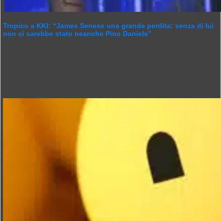
Tropico a KKI: “James Senese una grande perdita: senza di lui
non ci sarebbe stato neanche Pino Daniele”