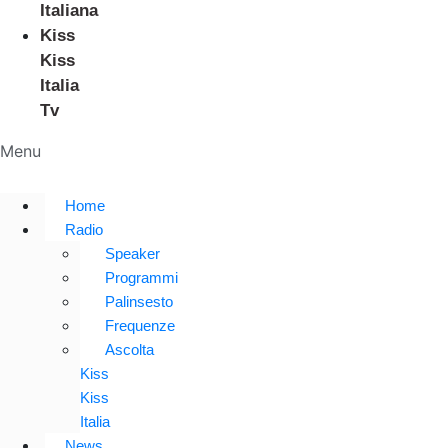
Italiana
Kiss
Kiss
Italia
Tv
Menu
Home
Radio
Speaker
Programmi
Palinsesto
Frequenze
Ascolta
Kiss
Kiss
Italia
News