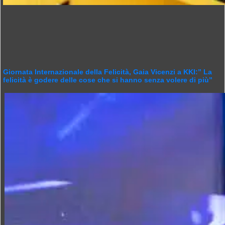
Giornata Internazionale della Felicità, Gaia Vicenzi a KKI:” La
felicità è godere delle cose che si hanno senza volere di più”