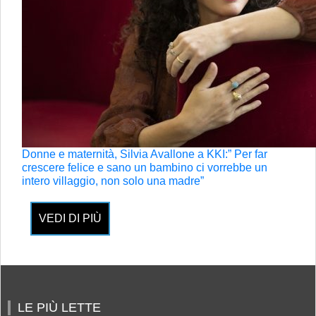
Donne e maternità, Silvia Avallone a KKI:” Per far
crescere felice e sano un bambino ci vorrebbe un
intero villaggio, non solo una madre”
VEDI DI PIÙ
LE PIÙ LETTE