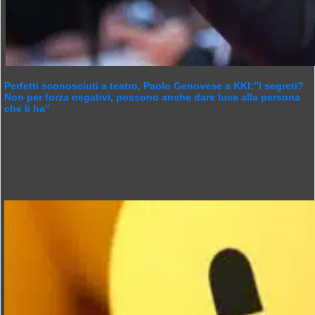
Perfetti sconosciuti a teatro, Paolo Genovese a KKI:”I segreti?
Non per forza negativi, possono anche dare luce alla persona
che li ha”