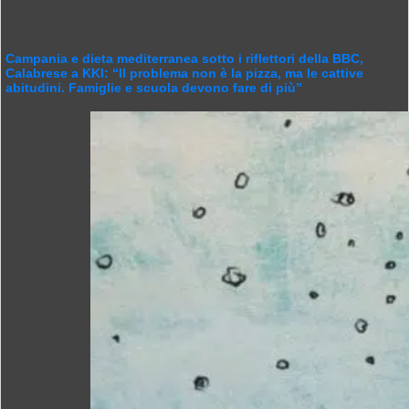
Campania e dieta mediterranea sotto i riflettori della BBC,
Calabrese a KKI: “Il problema non è la pizza, ma le cattive
abitudini. Famiglie e scuola devono fare di più”