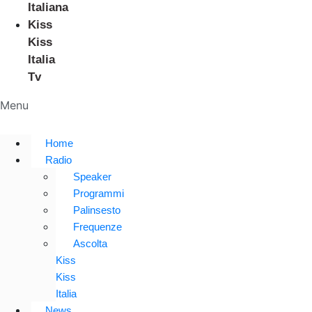
Italiana
Kiss
Kiss
Italia
Tv
Menu
Home
Radio
Speaker
Programmi
Palinsesto
Frequenze
Ascolta
Kiss
Kiss
Italia
News