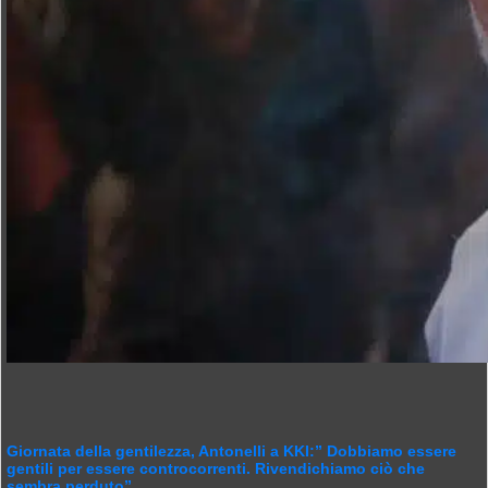
Giornata della gentilezza, Antonelli a KKI:” Dobbiamo essere
gentili per essere controcorrenti. Rivendichiamo ciò che
sembra perduto”