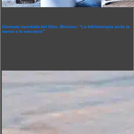
Giornata mondiale del libro, Mininno: “La biblioterapia aiuta la
mente e le emozioni”