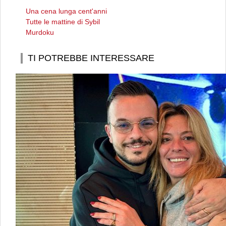
Una cena lunga cent'anni
Tutte le mattine di Sybil
Murdoku
TI POTREBBE INTERESSARE