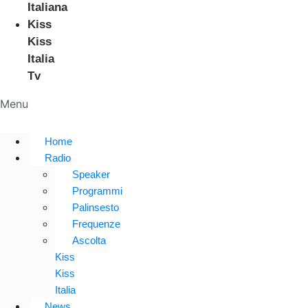
Italiana
Kiss
Kiss
Italia
Tv
Menu
Home
Radio
Speaker
Programmi
Palinsesto
Frequenze
Ascolta
Kiss
Kiss
Italia
News