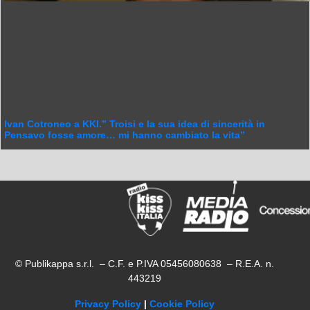
Ivan Cotroneo a KKI.” Troisi e la sua idea di sincerità in
Pensavo fosse amore… mi hanno cambiato la vita”
© Publikappa s.r.l. – C.F. e P.IVA 05456080638 – R.E.A. n.
443219
Privacy Policy
|
Cookie Policy