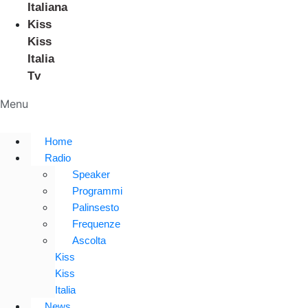
Italiana
Kiss
Kiss
Italia
Tv
Menu
Home
Radio
Speaker
Programmi
Palinsesto
Frequenze
Ascolta
Kiss
Kiss
Italia
News