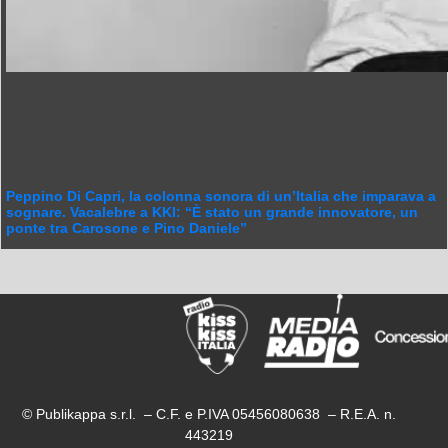
Peppino Di Capri, la colonna sonora di un’Italia che imparava a
sognare. Vacalebre a KKI: “È stato un grande innovatore, un
ponte tra Carosone e Pino Daniele”
© Publikappa s.r.l. – C.F. e P.IVA 05456080638 – R.E.A. n.
443219