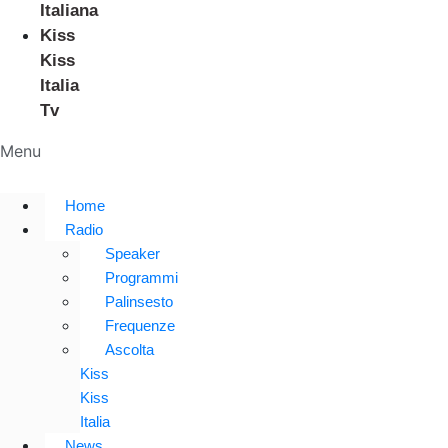
Italiana
Kiss
Kiss
Italia
Tv
Menu
Home
Radio
Speaker
Programmi
Palinsesto
Frequenze
Ascolta
Kiss
Kiss
Italia
News