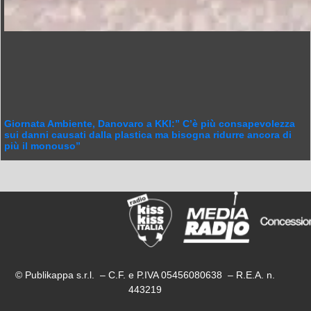
Giornata Ambiente, Danovaro a KKI:” C’è più consapevolezza
sui danni causati dalla plastica ma bisogna ridurre ancora di
più il monouso”
© Publikappa s.r.l. – C.F. e P.IVA 05456080638 – R.E.A. n.
443219