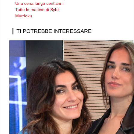
Una cena lunga cent'anni
Tutte le mattine di Sybil
Murdoku
TI POTREBBE INTERESSARE