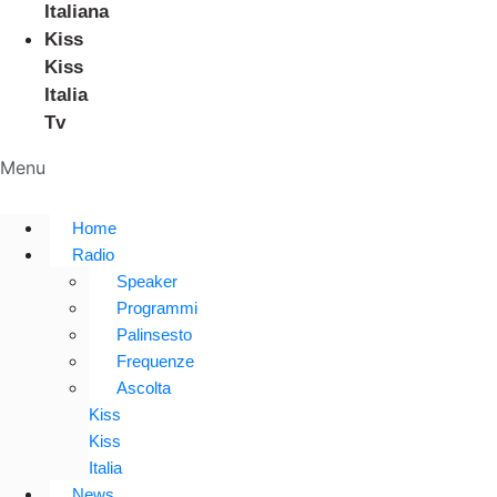
Italiana
Kiss
Kiss
Italia
Tv
Menu
Home
Radio
Speaker
Programmi
Palinsesto
Frequenze
Ascolta
Kiss
Kiss
Italia
News