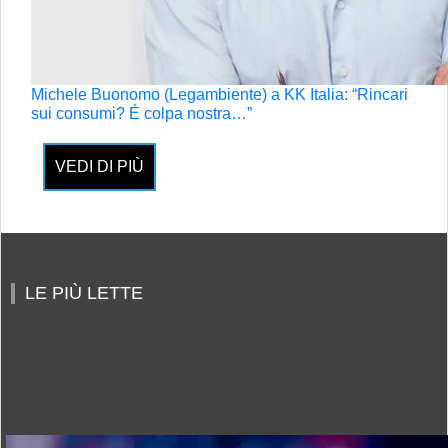
Michele Buonomo (Legambiente) a KK Italia: “Rincari
sui consumi? É colpa nostra…”
VEDI DI PIÙ
LE PIÙ LETTE