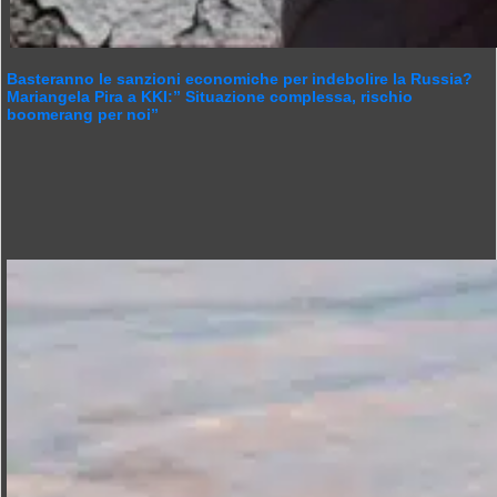
Basteranno le sanzioni economiche per indebolire la Russia?
Mariangela Pira a KKI:” Situazione complessa, rischio
boomerang per noi”