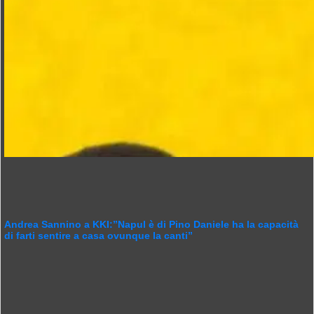
Andrea Sannino a KKI:”Napul è di Pino Daniele ha la capacità
di farti sentire a casa ovunque la canti”