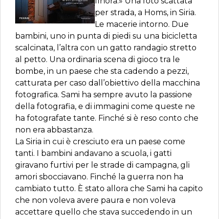
finora.» Una foto scattata
per strada, a Homs, in Siria.
Le macerie intorno. Due
bambini, uno in punta di piedi su una bicicletta
scalcinata, l’altra con un gatto randagio stretto
al petto. Una ordinaria scena di gioco tra le
bombe, in un paese che sta cadendo a pezzi,
catturata per caso dall’obiettivo della macchina
fotografica. Sami ha sempre avuto la passione
della fotografia, e di immagini come queste ne
ha fotografate tante. Finché si è reso conto che
non era abbastanza.
La Siria in cui è cresciuto era un paese come
tanti. I bambini andavano a scuola, i gatti
giravano furtivi per le strade di campagna, gli
amori sbocciavano. Finché la guerra non ha
cambiato tutto. È stato allora che Sami ha capito
che non voleva avere paura e non voleva
accettare quello che stava succedendo in un