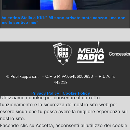
Valentina Stella a KKI:” Mi sono arrivate tante canzoni, ma non
me le sentivo mie”
© Publikappa s.r.l. – C.F. e P.IVA 05456080638 – R.E.A. n.
443219
Privacy Policy
|
Cookie Policy
Utilizziamo i cookie per consentire il corretto
funzionamento e la sicurezza del nostro sito web per
essere sicuri che tu possa avere la migliore esperienza sul
nostro sito.
Facendo clic su Accetta, acconsenti all'utilizzo dei cookie