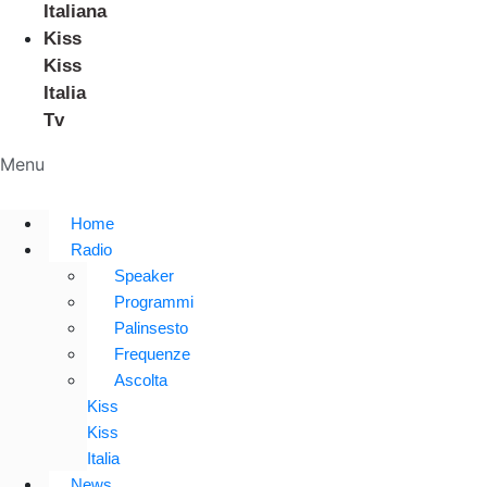
Italiana
Kiss
Kiss
Italia
Tv
Menu
Home
Radio
Speaker
Programmi
Palinsesto
Frequenze
Ascolta
Kiss
Kiss
Italia
News