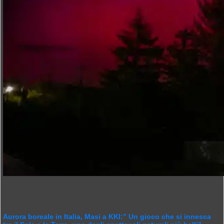
Aurora boreale in Italia, Masi a KKI:” Un gioco che si innesca