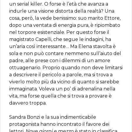
un serial killer. O forse è l’età che avanza a
indurle una visione distorta della realtà? Una
cosa, però, la vede benissimo: suo marito Ettore,
dopo una ventata di energia pura, è ripiombato
nel torpore esistenziale. Per questo forse il
magistrato Capelli, che segue le indagini, ha
un’aria così interessante… Ma Elena stavolta è
sola e non può contare nemmeno sull’aiuto del
padre, alle prese con i dilemmi di un amore
ottuagenario. Proprio quando non deve limitarsi
a descrivere il pericolo a parole, ma si trova a
viverlo molto più da vicino di quanto si sarebbe
immaginata. Voleva un po’ di adrenalina nella
vita, ma forse quella che si trova a provare è
davvero troppa.
Sandra Bonzi e la sua indimenticabile
protagonista hanno incontrato il favore dei
lettori.
Nove giorni e mezzo
è stato in classifica