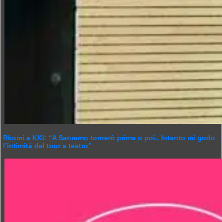
Rkomi a KKI: “A Sanremo tornerò prima o poi.. Intanto mi godo
l’intimità del tour a teatro”