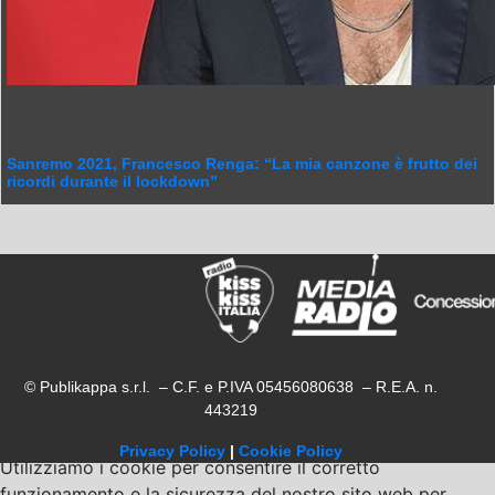
Sanremo 2021, Francesco Renga: “La mia canzone è frutto dei
ricordi durante il lockdown”
© Publikappa s.r.l. – C.F. e P.IVA 05456080638 – R.E.A. n.
443219
Privacy Policy
|
Cookie Policy
Utilizziamo i cookie per consentire il corretto
funzionamento e la sicurezza del nostro sito web per