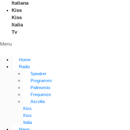
Italiana
Kiss
Kiss
Italia
Tv
Menu
Home
Radio
Speaker
Programmi
Palinsesto
Frequenze
Ascolta
Kiss
Kiss
Italia
News