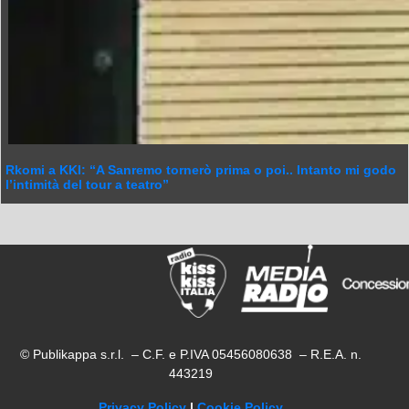
Rkomi a KKI: “A Sanremo tornerò prima o poi.. Intanto mi godo
l’intimità del tour a teatro”
© Publikappa s.r.l. – C.F. e P.IVA 05456080638 – R.E.A. n.
443219
Privacy Policy
|
Cookie Policy