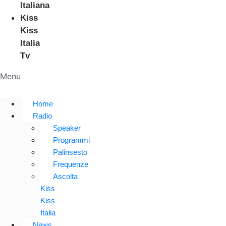
Italiana
Kiss
Kiss
Italia
Tv
Menu
Home
Radio
Speaker
Programmi
Palinsesto
Frequenze
Ascolta
Kiss
Kiss
Italia
News