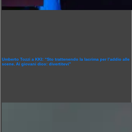
Umberto Tozzi a KKI: “Sto trattenendo la lacrima per l’addio alle
scene. Ai giovani dico: divertitevi”