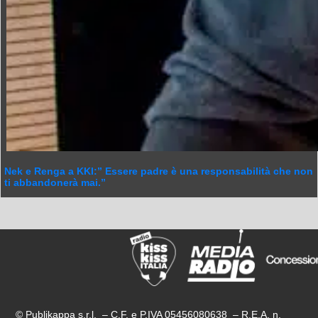
Nek e Renga a KKI:” Essere padre è una responsabilità che non
ti abbandonerà mai.”
© Publikappa s.r.l. – C.F. e P.IVA 05456080638 – R.E.A. n.