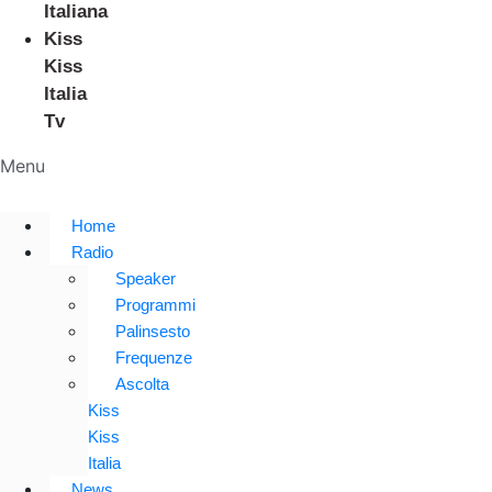
Italiana
Kiss
Kiss
Italia
Tv
Menu
Home
Radio
Speaker
Programmi
Palinsesto
Frequenze
Ascolta
Kiss
Kiss
Italia
News