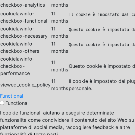
checkbox-analytics
months
cookielawinfo-
11
Il cookie è impostato dal c
checkbox-functional
months
cookielawinfo-
11
Questo cookie è impostato d
checkbox-necessary
months
cookielawinfo-
11
Questo cookie è impostato d
checkbox-others
months
cookielawinfo-
11
checkbox-
Questo cookie è impostato da
months
performance
11
Il cookie è impostato dal pl
viewed_cookie_policy
months
personale.
Functional
Functional
I cookie funzionali aiutano a eseguire determinate
funzionalità come condividere il contenuto del sito Web su
piattaforme di social media, raccogliere feedback e altre
funzionalità di terze parti.