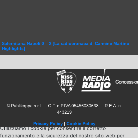
Salernitana Napoli 0 – 2 [La radiocronaca di Carmine Martino –
Highlights]
© Publikappa s.r.l. – C.F. e P.IVA 05456080638 – R.E.A. n.
443219
Privacy Policy
|
Cookie Policy
Utilizziamo i cookie per consentire il corretto
funzionamento e la sicurezza del nostro sito web per