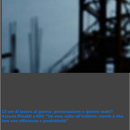
12 ore di lavoro al giorno: provocazione o ipotesi reale?
Azzurra Rinaldi a KKI: “Un vero salto all’indietro, niente a che
fare con efficienza e produttività”