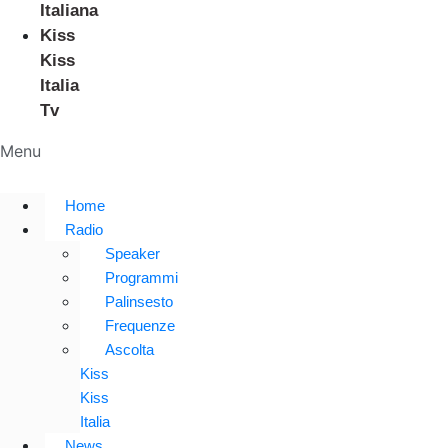
Italiana
Kiss
Kiss
Italia
Tv
Menu
Home
Radio
Speaker
Programmi
Palinsesto
Frequenze
Ascolta
Kiss
Kiss
Italia
News