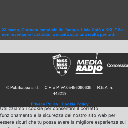
22 marzo, Giornata mondiale dell’acqua. Licia Colò a KKI :” Se
non invertiamo la strada, la siccità sarà una realtà per tutti”
© Publikappa s.r.l. – C.F. e P.IVA 05456080638 – R.E.A. n.
443219
Privacy Policy
|
Cookie Policy
Utilizziamo i cookie per consentire il corretto
funzionamento e la sicurezza del nostro sito web per
essere sicuri che tu possa avere la migliore esperienza sul