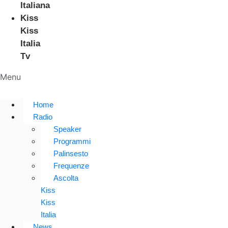
Italiana
Kiss
Kiss
Italia
Tv
Menu
Home
Radio
Speaker
Programmi
Palinsesto
Frequenze
Ascolta
Kiss
Kiss
Italia
News