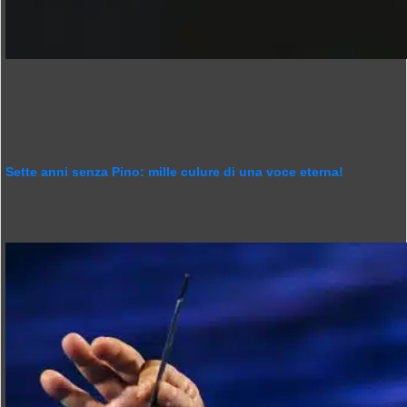
Sette anni senza Pino: mille culure di una voce eterna!