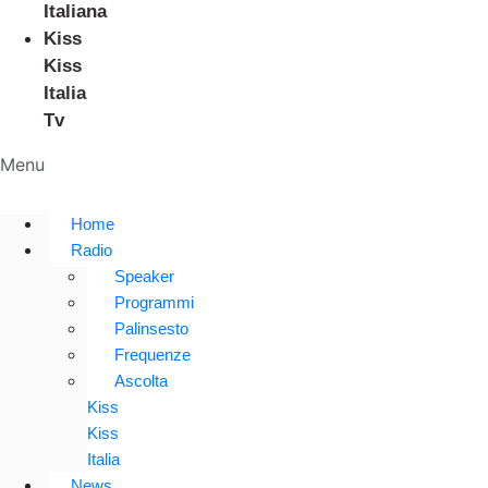
Italiana
Kiss
Kiss
Italia
Tv
Menu
Home
Radio
Speaker
Programmi
Palinsesto
Frequenze
Ascolta
Kiss
Kiss
Italia
News