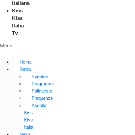
Italiana
Kiss
Kiss
Italia
Tv
Menu
Home
Radio
Speaker
Programmi
Palinsesto
Frequenze
Ascolta
Kiss
Kiss
Italia
News