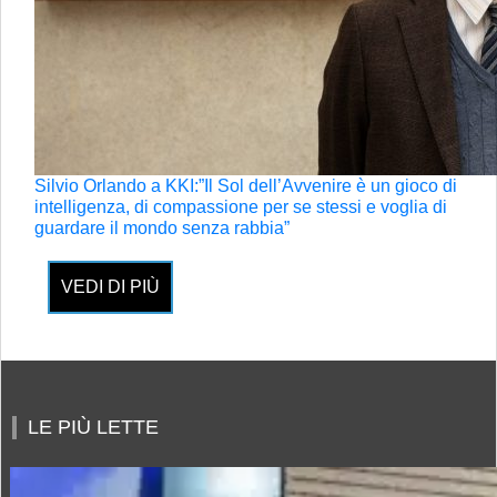
Silvio Orlando a KKI:”Il Sol dell’Avvenire è un gioco di
intelligenza, di compassione per se stessi e voglia di
guardare il mondo senza rabbia”
VEDI DI PIÙ
LE PIÙ LETTE