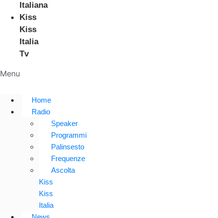
Italiana
Kiss
Kiss
Italia
Tv
Menu
Home
Radio
Speaker
Programmi
Palinsesto
Frequenze
Ascolta
Kiss
Kiss
Italia
News