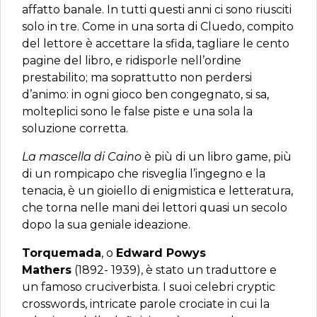
affatto banale. In tutti questi anni ci sono riusciti
solo in tre. Come in una sorta di Cluedo, compito
del lettore è accettare la sfida, tagliare le cento
pagine del libro, e ridisporle nell’ordine
prestabilito; ma soprattutto non perdersi
d’animo: in ogni gioco ben congegnato, si sa,
molteplici sono le false piste e una sola la
soluzione corretta.
La mascella di Caino
è più di un libro game, più
di un rompicapo che risveglia l’ingegno e la
tenacia, è un gioiello di enigmistica e letteratura,
che torna nelle mani dei lettori quasi un secolo
dopo la sua geniale ideazione.
Torquemada
, o
Edward Powys
Mathers
(1892- 1939), è stato un traduttore e
un famoso cruciverbista. I suoi celebri cryptic
crosswords, intricate parole crociate in cui la