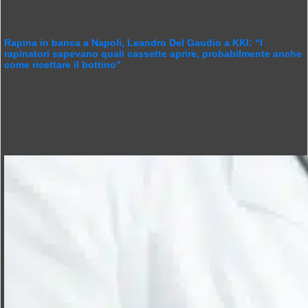
Rapina in banca a Napoli, Leandro Del Gaudio a KKI: “I
rapinatori sapevano quali cassette aprire, probabilmente anche
come ricettare il bottino”