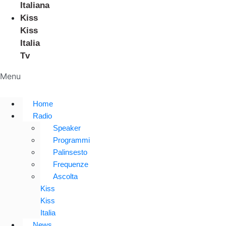
Italiana
Kiss
Kiss
Italia
Tv
Menu
Home
Radio
Speaker
Programmi
Palinsesto
Frequenze
Ascolta
Kiss
Kiss
Italia
News