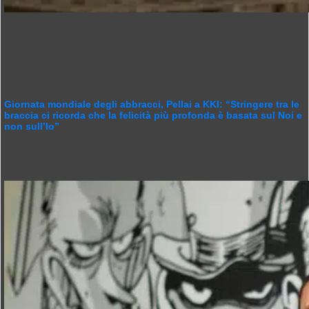
Giornata mondiale degli abbracci, Pellai a KKI: “Stringere tra le
braccia ci ricorda che la felicità più profonda è basata sul Noi e
non sull’Io”