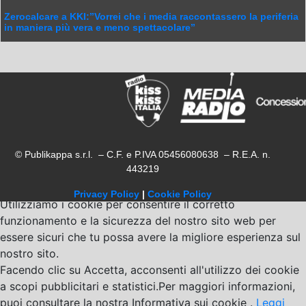
Zerocalcare a KKI:”Vorrei che i media raccontassero la periferia
in maniera più vera e meno spettacolare”
© Publikappa s.r.l. – C.F. e P.IVA 05456080638 – R.E.A. n.
443219
Privacy Policy
|
Cookie Policy
Utilizziamo i cookie per consentire il corretto
funzionamento e la sicurezza del nostro sito web per
essere sicuri che tu possa avere la migliore esperienza sul
nostro sito.
Facendo clic su Accetta, acconsenti all'utilizzo dei cookie
a scopi pubblicitari e statistici.Per maggiori informazioni,
puoi consultare la nostra Informativa sui cookie .
Leggi