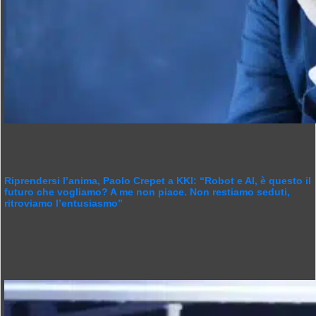
Riprendersi l’anima, Paolo Crepet a KKI: “Robot e AI, è questo il
futuro che vogliamo? A me non piace. Non restiamo seduti,
ritroviamo l’entusiasmo”