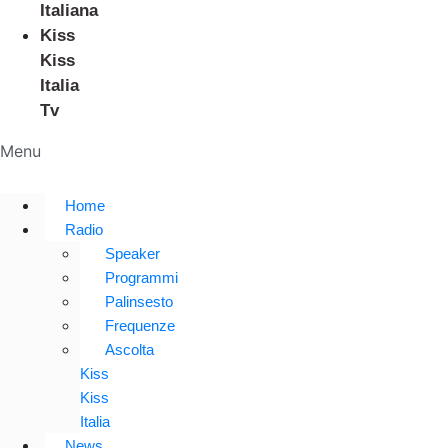
Italiana
Kiss
Kiss
Italia
Tv
Menu
Home
Radio
Speaker
Programmi
Palinsesto
Frequenze
Ascolta
Kiss
Kiss
Italia
News